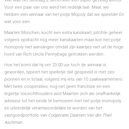
Voor een paar van ons werd het redelijk laat. Maar, we
de
hebben een winnaar van het potje Mopoly dat we speelde! En
wat voor een.
Maarten Monchen, kocht een extra kanskaart, pitchte geheel
volgens opdracht nóg meer kanskaarten maar kon het potje
monopoly niet aanvangen omdat zíjn kaartjes niet uit de hoge
hoed van Rich Uncle Pennybags getrokken werden…
navig
Hoe het komt dat hij om 23.00 uur toch de winnaar is
geworden, typeert het spelletje dat gespeeld is met zes
pionnen en in totaal, volgens mij iets van 10 zaakwaarnemers.
Met twee coöperaties, nog net geen franchise en een
legertje toezichthouders wist Maarten zich als onafhankelijk
adviseur tot het einde te bemoeien met het potje monopoly
en uiteindelijk verantwoordelijke te worden van het
vastgoedportfolio van
Coöperatie Daamen Van der Thiel
Aschman
.