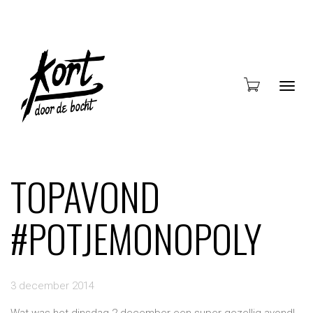
Blade
TOPAVOND
#POTJEMONOPOLY
door
3 december 2014
Wat was het dinsdag 2 december een super gezellig avond!