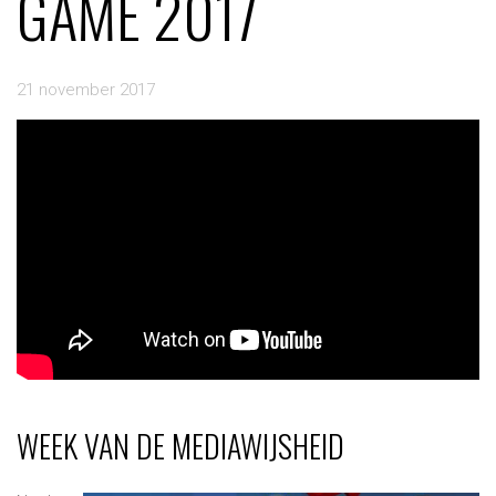
GAME 2017
de
21 november 2017
navig
WEEK VAN DE MEDIAWIJSHEID