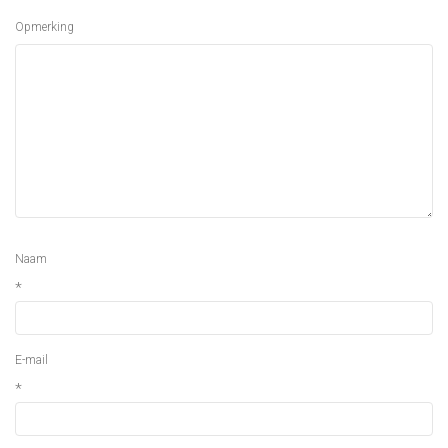
Opmerking
Naam
*
E-mail
*