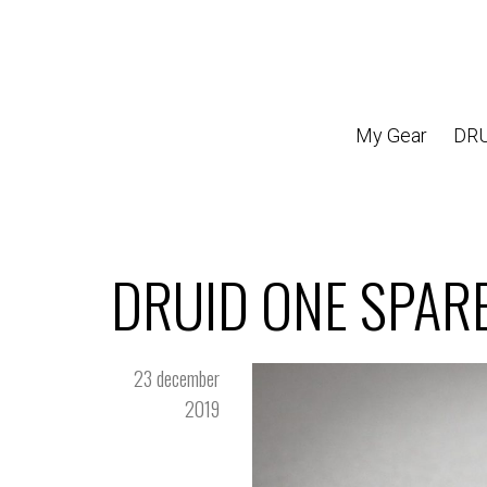
My Gear
DRU
DRUID ONE SPAR
23 december
2019