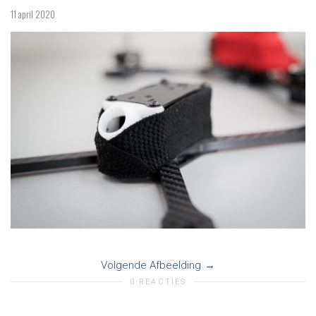
11 april 2020
de
navig
Volgende Afbeelding
0 REACTIES