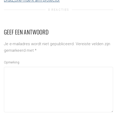
Druid_One-True-X arm protector
0 REACTIES
de
GEEF EEN ANTWOORD
Je e-mailadres wordt niet gepubliceerd.
Vereiste velden zijn
navig
gemarkeerd met
*
Opmerking